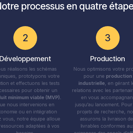
otre processus en quatre étap
2
3
Développement
Production
us réalisons les schémas
Nous optimisons votre pro
hniques, prototypons votre
pour une
production
tion et effectuons les tests
industrielle
, en gérant l
cessaires pour obtenir un
relations avec les partenair
uit minimum viable (MVP)
.
en vous accompagnan
ue nous intervenions en
jusqu’au lancement. Pour
tonomie ou en intégration
projets de recherche, n
 vous, notre équipe alloue
assurons la livraison d
 ressources adaptées à vos
livrables conformes au