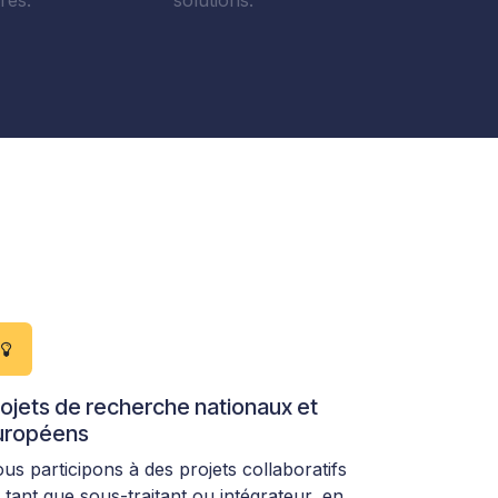
res.
solutions.
ojets de recherche nationaux et
uropéens
us participons à des projets collaboratifs
 tant que sous-traitant ou intégrateur, en