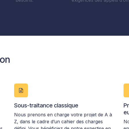
besoins.
exigences des appels d’off
ion
Sous-traitance classique
Pr
e
Nous prenons en charge votre projet de A à
Z, dans le cadre d’un cahier des charges
No
os
défini. Vous bénéficiez de notre expertise en
en